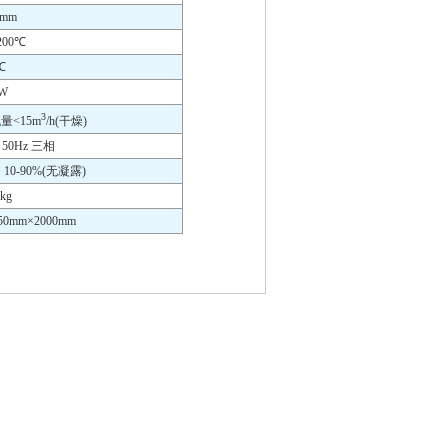
1mm
 200℃
℃
0W
3
流量<15m
/h(干燥)
 50Hz 三相
10-90%(无凝露)
kg
mm×2000mm