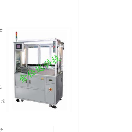
类
点。
、报
秒