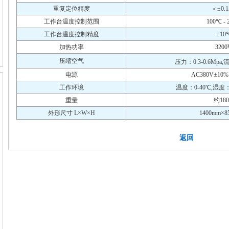
重复定位精度
＜±0.
工作台温度控制范围
100℃ -
工作台温度控制精度
±10
加热功率
320
压缩空气
压力：0.3-0.6Mpa,
电源
AC380V±10%
工作环境
温度：0-40℃,湿度：
重量
约180
外形尺寸 L×W×H
1400mm×850
返回