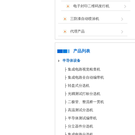
电子封印二维码发行机
三防漆自动喷涂机
代理产品
产品列表
半导体设备
├
集成电路视觉检查机
├
集成电路全自动编带机
├
转盘式分选机
├
光耦测试打标分选机
├
二极管、整流桥一贯机
├
高温测试分选机
├
半导体测试编带机
├
分立器件分选机
├
集成电路分选机