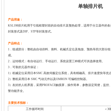
单轴排片机
产品用途：
KSL198排片机用于引线框塑封前的自动排片及预热处理，适用于分立器件的各
封装形式及DIP、STP等封装形式。
产品特点：
1．组成部分：整机由自动供料、推料、机械爪定位及拖放、预热等四大部分组
成。
2．运转模式：有自动运行、手动运行、系统设置三种模式可供选择使用。
3．可靠的元器件保证：
1）机械定位采用日本SMC 高效伺服定位系统，具有精确高、排片速度快等优
2）整机采用日本 SMC 气动元件以及OMRON 可编程控制器。
3）友好的人机界面，采用PROFACE触摸屏，操作简单，参数设定简便，监控
警功能齐全。
主要技术指标：
工作循环时间
＜30